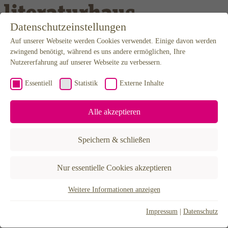
Weiter zum Inhalt
Datenschutzeinstellungen
Auf unserer Webseite werden Cookies verwendet. Einige davon werden
Programm
Kalender
zwingend benötigt, während es uns andere ermöglichen, Ihre
Karten
Nutzererfahrung auf unserer Webseite zu verbessern.
Newsletter
Anfahrt
Essentiell
Statistik
Externe Inhalte
Mediathek
Podcast
Video & Audio
Alle akzeptieren
Editorial
Projekte
BuchLust
Speichern & schließen
Hannah Arendt Stipendium
LiteraTour Nord
Poetikdozentur – NEUE DEUTSCHE LITERATUR
Nur essentielle Cookies akzeptieren
Literatur in Niedersachsen
Lyrikfest Gegenstrophen
30X – Eine Stadt erzählen
Weitere Informationen anzeigen
Essentiell
Über uns
Der Verein
Essentielle Cookies werden für grundlegende Funktionen der
Impressum
|
Datenschutz
Förderer & Partner
Webseite benötigt. Dadurch ist gewährleistet, dass die Webseite
Künstlerhaus Hannover