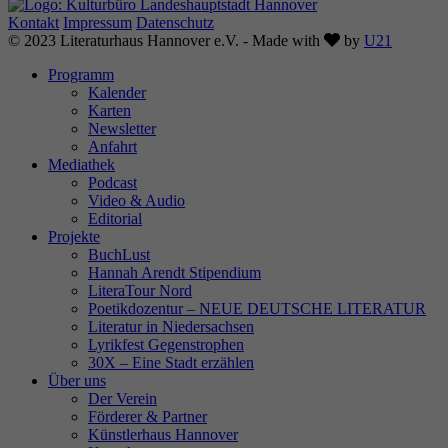
Kontakt
Impressum
Datenschutz
Love
© 2023 Literaturhaus Hannover e.V. - Made with
by
U21
Programm
Kalender
Karten
Newsletter
Anfahrt
Mediathek
Podcast
Video & Audio
Editorial
Projekte
BuchLust
Hannah Arendt Stipendium
LiteraTour Nord
Poetikdozentur – NEUE DEUTSCHE LITERATUR
Literatur in Niedersachsen
Lyrikfest Gegenstrophen
30X – Eine Stadt erzählen
Über uns
Der Verein
Förderer & Partner
Künstlerhaus Hannover