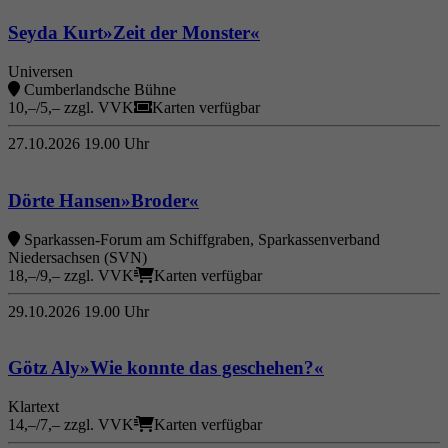
Laufzeit
6 Monate
/
Seyda Kurt
»Zeit der Monster«
Wird verwendet, um die
Zuordnungsinformationen des Empfehlers zu
Universen
Zweck
Cumberlandsche Bühne
speichern, der ursprünglich zum Besuch der
10,–/5,– zzgl. VVK
Karten verfügbar
Website verwendet worden ist.
27.10.2026
19.00 Uhr
/
Dörte Hansen
»Broder«
Sparkassen-Forum am Schiffgraben, Sparkassenverband
Niedersachsen (SVN)
18,–/9,– zzgl. VVK
Karten verfügbar
29.10.2026
19.00 Uhr
/
Götz Aly
»Wie konnte das geschehen?«
Klartext
14,–/7,– zzgl. VVK
Karten verfügbar