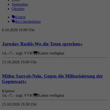
Wird verwendet, um einige Details über den
September
Zweck
Benutzer zu speichern, z. B. die eindeutige
Oktober
Besucher-ID.
Extern
Im Literaturhaus
Name
_pk_ses
6.10.2026
19.00 Uhr
Anbieter
literaturhaus-hannover.de
/
Jaroslav Rudiš
»Wo die Toten sprechen«
Laufzeit
30 Minuten
14,–/7,– zzgl. VVK
Karten verfügbar
Kurzzeitiger Cookie, der verwendet wird, um
13.10.2026
19.00 Uhr
Zweck
Daten für den Besuch vorübergehend zu
speichern.
/
Mithu Sanyal
»Nein. Gegen die Militarisierung der
Gegenwart«
Name
_pk_ref
Klartext
14,–/7,– zzgl. VVK
Karten verfügbar
Anbieter
literaturhaus-hannover.de
15.10.2026
19.30 Uhr