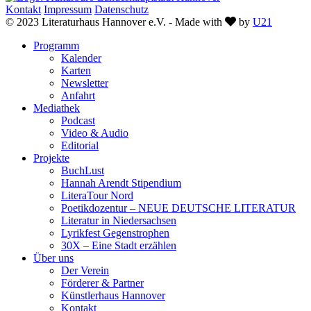
Kontakt
Impressum
Datenschutz
Love
© 2023 Literaturhaus Hannover e.V. - Made with
by
U21
Programm
Kalender
Karten
Newsletter
Anfahrt
Mediathek
Podcast
Video & Audio
Editorial
Projekte
BuchLust
Hannah Arendt Stipendium
LiteraTour Nord
Poetikdozentur – NEUE DEUTSCHE LITERATUR
Literatur in Niedersachsen
Lyrikfest Gegenstrophen
30X – Eine Stadt erzählen
Über uns
Der Verein
Förderer & Partner
Künstlerhaus Hannover
Kontakt