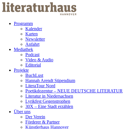
Weiter zum Inhalt
Programm
Kalender
Karten
Newsletter
Anfahrt
Mediathek
Podcast
Video & Audio
Editorial
Projekte
BuchLust
Hannah Arendt Stipendium
LiteraTour Nord
Poetikdozentur – NEUE DEUTSCHE LITERATUR
Literatur in Niedersachsen
Lyrikfest Gegenstrophen
30X – Eine Stadt erzählen
Über uns
Der Verein
Förderer & Partner
Künstlerhaus Hannover