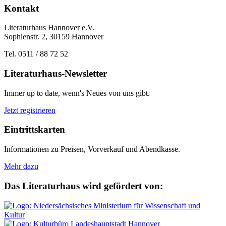
Annett Gröschner liest aus "Schwebende Lasten" im Rahmen der Lit
Kontakt
Literaturhaus Hannover e.V.
Sophienstr. 2, 30159 Hannover
Tel. 0511 / 88 72 52
Literaturhaus-Newsletter
Immer up to date, wenn's Neues von uns gibt.
Jetzt registrieren
Eintrittskarten
Informationen zu Preisen, Vorverkauf und Abendkasse.
Mehr dazu
Das Literaturhaus wird gefördert von: