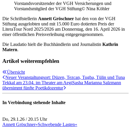
Vorstandsvorsitzender der VGH Versicherungen und
Vorstandsmitglied der VGH Stiftung
© Nina Köhler
Die Schriftstellerin
Annett Gröschner
hat den von der VGH
Stiftung ausgelobten und mit 15.000 Euro dotierten Preis der
LiteraTour Nord 2025/2026 am Donnerstag, den 16. April 2026 in
einer öffentlichen Preisverleihung entgegengenommen.
Die Laudatio hielt die Buchhändlerin und Journalistin
Kathrin
Matern
.
Artikel weiterempfehlen
Übersicht
Neuer Veranstaltungsort: Düzen, Tezcan, Tugba, Tülin und Tuna
Tekkal am 23.04. im Theater am Aegi
Sasha Marianna Salzmann
übernimmt fünfte Poetikdozentur
In Verbindung stehende Inhalte
Do, 29.1.26 / 20.15 Uhr
/
Annett Gröschner
»Schwebende Lasten«