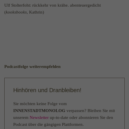
Ulf Stolterfoht: rückkehr von krähe. abenteuergedicht
Wird verwendet, um die
Zuordnungsinformationen des Empfehlers zu
(
kooksbooks
, Kathrin)
Zweck
speichern, der ursprünglich zum Besuch der
Website verwendet worden ist.
Podcastfolge weiterempfehlen
Hinhören und Dranbleiben!
Sie möchten keine Folge vom
INNENSTADTMONOLOG
verpassen? Bleiben Sie mit
unserem
Newsletter
up-to-date oder abonnieren Sie den
Podcast über die gängigen Plattformen.