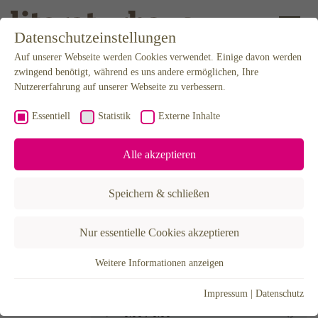
Datenschutzeinstellungen
Auf unserer Webseite werden Cookies verwendet. Einige davon werden
zwingend benötigt, während es uns andere ermöglichen, Ihre
Weiter zum Inhalt
Nutzererfahrung auf unserer Webseite zu verbessern.
08.07.2026
Podcast
Essentiell
Statistik
Externe Inhalte
Alle akzeptieren
INNENSTADTMONOLOG 25 –
SOMMER-SPEZIAL
Speichern & schließen
mit der Buchhandlung Sternschnuppe
Nur essentielle Cookies akzeptieren
Weitere Informationen anzeigen
Essentiell
Essentielle Cookies werden für grundlegende Funktionen der
Impressum
|
Datenschutz
Webseite benötigt. Dadurch ist gewährleistet, dass die Webseite