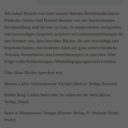
einwandfrei funktioniert.
Name
Cookie-Informationen anzeigen
cookie_optin
Wir haben Besuch von zwei unserer liebsten Buchhändler:innen:
Frederike Schuur und Konrad Baumer von der Sternschnuppe
Anbieter
Literaturhaus Hannover
Buchhandlung sind bei uns zu Gast. In einem ebenso anregenden
Statistik
wie kurzweiligen Gespräch tauschen wir Lektüreempfehlungen für
Ihr Besuch auf dieser Website wird aktuell mithilfe des Webanalyse-
Laufzeit
1 Jahr
den Sommer aus, sprechen über Bücher, die uns beschäftigt und
Cookies Matomo (ehemals Piwik) erfasst. Die durch das Cookie
erzeugten Informationen* werden ausschließlich für statistische
begeistert haben, und kommen dabei auf ganz unterschiedliche
Zweck
Cookie zum speichern der Cookie Präferenzen
Zwecke und zur Verbesserung des Internetauftritts und Servers
Themen, Perspektiven und Leseerfahrungen zu sprechen. Eine
genutzt. Dabei werden keine personenbezogenen Daten gespeichert
Folge voller Entdeckungen, Wiederbegegnungen und Leselust.
oder an Dritte weitergegeben. Als Nutzerinnen und Nutzer haben
Sie jederzeit die Möglichkeit, das Tracking durch Matomo
Über diese Bücher sprechen wir:
abzulehnen.
Miriam Carbe: Unerwünschte Töchter (
Hanser Verlag
, Konrad)
Name
Cookie-Informationen anzeigen
_pk_id
Emilia Roig: Lieber Sohn oder So rettest du die Welt (
Kjona
Anbieter
literaturhaus-hannover.de
Verlag
, Elina)
Externe Inhalte
Wir verwenden auf unserer Website externe Inhalte, um Ihnen
Safae el Khannoussi: Oroppa (
Hanser Verlag
, Ü: Stefanie Ochel,
Laufzeit
13 Monate
zusätzliche Informationen anzubieten.
Frede)
Wird verwendet, um einige Details über den