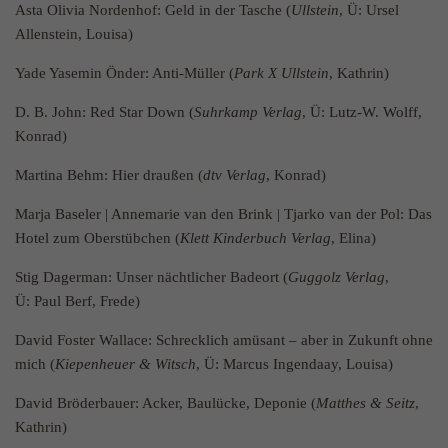
Asta Olivia Nordenhof: Geld in der Tasche (
Ullstein
, Ü: Ursel
Zweck
Benutzer zu speichern, z. B. die eindeutige
Allenstein, Louisa)
Besucher-ID.
Yade Yasemin Önder: Anti-Müller (
Park X Ullstein
, Kathrin)
Name
_pk_ses
D. B. John: Red Star Down (
Suhrkamp Verlag
, Ü: Lutz-W. Wolff,
Konrad)
Anbieter
literaturhaus-hannover.de
Martina Behm: Hier draußen (
dtv Verlag
, Konrad)
Laufzeit
30 Minuten
Marja Baseler | Annemarie van den Brink | Tjarko van der Pol: Das
Kurzzeitiger Cookie, der verwendet wird, um
Hotel zum Oberstübchen (
Klett Kinderbuch Verlag
, Elina)
Zweck
Daten für den Besuch vorübergehend zu
speichern.
Stig Dagerman: Unser nächtlicher Badeort (
Guggolz Verlag
,
Ü: Paul Berf, Frede)
Name
_pk_ref
David Foster Wallace: Schrecklich amüsant – aber in Zukunft ohne
mich (
Kiepenheuer & Witsch
, Ü: Marcus Ingendaay, Louisa)
Anbieter
literaturhaus-hannover.de
David Bröderbauer: Acker, Baulücke, Deponie (
Matthes & Seitz
,
Laufzeit
6 Monate
Kathrin)