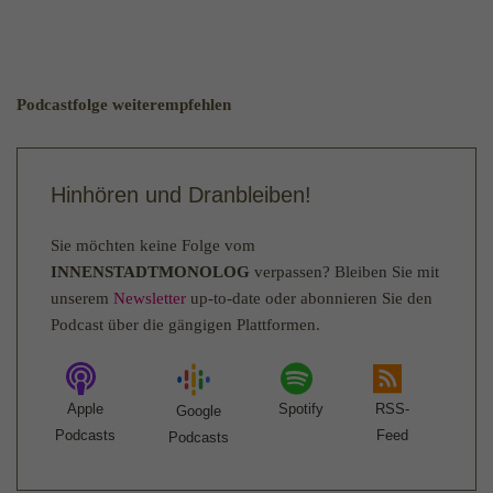
Zweck
Benutzer zu speichern, z. B. die eindeutige
Besucher-ID.
Podcastfolge weiterempfehlen
Name
_pk_ses
Anbieter
literaturhaus-hannover.de
Hinhören und Dranbleiben!
Laufzeit
30 Minuten
Sie möchten keine Folge vom
Kurzzeitiger Cookie, der verwendet wird, um
INNENSTADTMONOLOG
verpassen? Bleiben Sie mit
Zweck
Daten für den Besuch vorübergehend zu
unserem
Newsletter
up-to-date oder abonnieren Sie den
speichern.
Podcast über die gängigen Plattformen.
Name
_pk_ref
Apple
Spotify
RSS-
Google
Anbieter
literaturhaus-hannover.de
Podcasts
Feed
Podcasts
Laufzeit
6 Monate