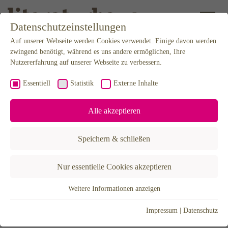
Datenschutzeinstellungen
Auf unserer Webseite werden Cookies verwendet. Einige davon werden
zwingend benötigt, während es uns andere ermöglichen, Ihre
Weiter zum Inhalt
Nutzererfahrung auf unserer Webseite zu verbessern.
15.09.2022
Podcast
Essentiell
Statistik
Externe Inhalte
Alle akzeptieren
INNENSTADTMONOLOG 6
Podcast mit Prof
Speichern & schließen
Nur essentielle Cookies akzeptieren
Weitere Informationen anzeigen
Essentiell
Ein nigelnagelneues Projekt, eine traditionsreiche Lesetour durch
Essentielle Cookies werden für grundlegende Funktionen der
den Norden, eine Ausstellung für unabhängige Verlage, und
Impressum
|
Datenschutz
Webseite benötigt. Dadurch ist gewährleistet, dass die Webseite
natürlich zahlreiche Begegnungen mit spannenden Autor:innen