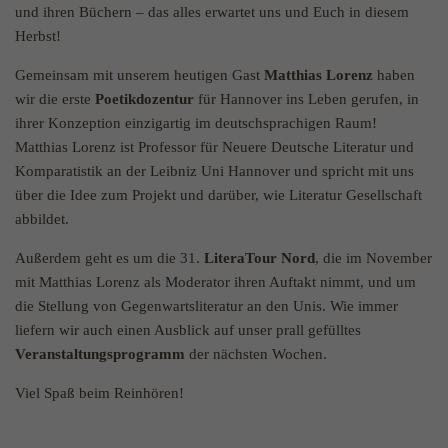
einwandfrei funktioniert.
und ihren Büchern – das alles erwartet uns und Euch in diesem
Herbst!
Name
Cookie-Informationen anzeigen
cookie_optin
Gemeinsam mit unserem heutigen Gast
Matthias Lorenz
haben
Anbieter
Literaturhaus Hannover
Statistik
wir die erste
Poetikdozentur
für Hannover ins Leben gerufen, in
ihrer Konzeption einzigartig im deutschsprachigen Raum!
Ihr Besuch auf dieser Website wird aktuell mithilfe des Webanalyse-
Laufzeit
1 Jahr
Cookies Matomo (ehemals Piwik) erfasst. Die durch das Cookie
Matthias Lorenz ist Professor für Neuere Deutsche Literatur und
erzeugten Informationen* werden ausschließlich für statistische
Komparatistik an der Leibniz Uni Hannover und spricht mit uns
Zweck
Cookie zum speichern der Cookie Präferenzen
Zwecke und zur Verbesserung des Internetauftritts und Servers
über die Idee zum Projekt und darüber, wie Literatur Gesellschaft
genutzt. Dabei werden keine personenbezogenen Daten gespeichert
abbildet.
oder an Dritte weitergegeben. Als Nutzerinnen und Nutzer haben
Sie jederzeit die Möglichkeit, das Tracking durch Matomo
Außerdem geht es um die 31.
LiteraTour Nord
, die im November
abzulehnen.
mit Matthias Lorenz als Moderator ihren Auftakt nimmt, und um
die Stellung von Gegenwartsliteratur an den Unis. Wie immer
Name
Cookie-Informationen anzeigen
_pk_id
liefern wir auch einen Ausblick auf unser prall gefülltes
Veranstaltungsprogramm
der nächsten Wochen.
Anbieter
literaturhaus-hannover.de
Externe Inhalte
Wir verwenden auf unserer Website externe Inhalte, um Ihnen
Viel Spaß beim Reinhören!
Laufzeit
13 Monate
zusätzliche Informationen anzubieten.
Wird verwendet, um einige Details über den