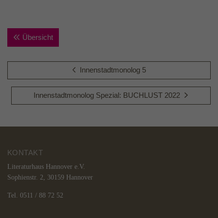
Wird verwendet, um die
Zuordnungsinformationen des Empfehlers zu
Zweck
speichern, der ursprünglich zum Besuch der
Übersicht
Website verwendet worden ist.
Innenstadtmonolog 5
Innenstadtmonolog Spezial: BUCHLUST 2022
KONTAKT
Literaturhaus Hannover e.V.
Sophienstr. 2, 30159 Hannover
Tel. 0511 / 88 72 52