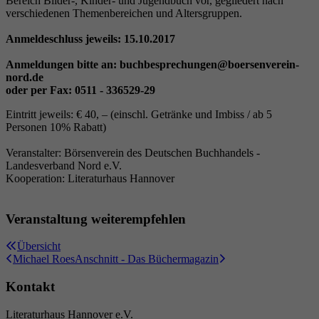
Bereich Bilder-, Kinder- und Jugendbuch vor, gegliedert nach
Laufzeit
6 Monate
verschiedenen Themenbereichen und Altersgruppen.
Wird verwendet, um die
Anmeldeschluss jeweils: 15.10.2017
Zuordnungsinformationen des Empfehlers zu
Zweck
Anmeldungen bitte an: buchbesprechungen@boersenverein-
speichern, der ursprünglich zum Besuch der
nord.de
Website verwendet worden ist.
oder per Fax: 0511 - 336529-29
Eintritt jeweils: € 40, – (einschl. Getränke und Imbiss / ab 5
Personen 10% Rabatt)
Veranstalter: Börsenverein des Deutschen Buchhandels -
Landesverband Nord e.V.
Kooperation: Literaturhaus Hannover
Veranstaltung weiterempfehlen
Übersicht
Michael Roes
Anschnitt - Das Büchermagazin
Kontakt
Literaturhaus Hannover e.V.