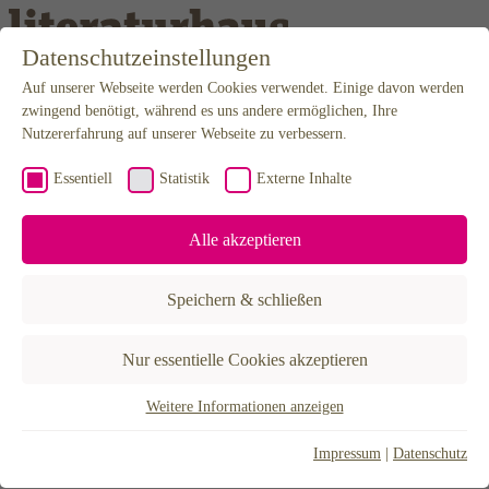
Weiter zum Inhalt
Datenschutzeinstellungen
Auf unserer Webseite werden Cookies verwendet. Einige davon werden
Programm
Kalender
zwingend benötigt, während es uns andere ermöglichen, Ihre
Karten
Nutzererfahrung auf unserer Webseite zu verbessern.
Newsletter
Anfahrt
Essentiell
Statistik
Externe Inhalte
Mediathek
Podcast
Video & Audio
Alle akzeptieren
Editorial
Projekte
BuchLust
Speichern & schließen
Hannah Arendt Stipendium
LiteraTour Nord
Poetikdozentur – NEUE DEUTSCHE LITERATUR
Nur essentielle Cookies akzeptieren
Literatur in Niedersachsen
Lyrikfest Gegenstrophen
30X – Eine Stadt erzählen
Weitere Informationen anzeigen
Essentiell
Über uns
Der Verein
Essentielle Cookies werden für grundlegende Funktionen der
Impressum
|
Datenschutz
Förderer & Partner
Webseite benötigt. Dadurch ist gewährleistet, dass die Webseite
Künstlerhaus Hannover