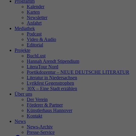
Programm
Kalender
Karten
Newsletter
Anfahrt
Mediathek
Podcast
Video & Audio
Editorial
Projekte
BuchLust
Hannah Arendt Stipendium
LiteraTour Nord
Poetikdozentur – NEUE DEUTSCHE LITERATUR
Literatur in Niedersachsen
Lyrikfest Gegenstrophen
30X – Eine Stadt erzählen
Über uns
Der Verein
Förderer & Partner
Künstlerhaus Hannover
Kontakt
News
News-Archiv
Presse-Service