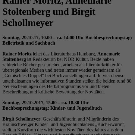
Rainer Moritz, Annemarie
Wird verwendet, um einige Details über den
Zweck
Benutzer zu speichern, z. B. die eindeutige
Stoltenberg und Birgit
Besucher-ID.
Schollmeyer
Name
_pk_ses
Sonntag, 29.10.17, 10.00 – ca. 14.00 Uhr Buchbesprechungstag:
Belletristik und Sachbuch
Anbieter
literaturhaus-hannover.de
Rainer Moritz
leitet das Literaturhaus Hamburg,
Annemarie
Stoltenberg
ist Redakteurin bei NDR Kultur. Beide haben
Laufzeit
30 Minuten
zahlreiche Bücher geschrieben, arbeiten als Literaturkritiker für
überregionale Medien und treten immer wieder gemeinsam als
„Gemischtes Doppel“ bei Buchvorstellungen auf. In vier ebenso
Kurzzeitiger Cookie, der verwendet wird, um
unterhaltsamen wie informativen Stunden stellen die beiden rund 80
Zweck
Daten für den Besuch vorübergehend zu
Neuerscheinungen des Herbstprogramms vor und bieten
speichern.
Beschreibung und kritische Bewertung der Novitäten.
Sonntag, 29.10.2017, 15.00 – ca. 18.30 Uhr
Buchbesprechungstag: Kinder- und Jugendbuch
Name
_pk_ref
Birgit Schollmeyer
, Geschäftsführerin und Mitgründerin des
Anbieter
literaturhaus-hannover.de
Braunschweiger Kinder- und Jugendbuchladens „Bücherwurm“,
stellt in Kurzform die wichtigsten Novitäten des Jahres aus dem