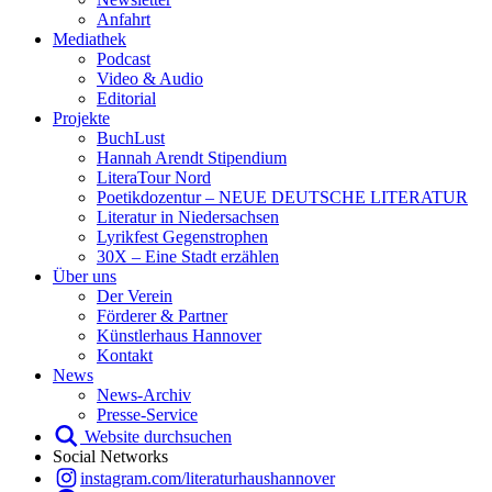
Anfahrt
Mediathek
Podcast
Video & Audio
Editorial
Projekte
BuchLust
Hannah Arendt Stipendium
LiteraTour Nord
Poetikdozentur – NEUE DEUTSCHE LITERATUR
Literatur in Niedersachsen
Lyrikfest Gegenstrophen
30X – Eine Stadt erzählen
Über uns
Der Verein
Förderer & Partner
Künstlerhaus Hannover
Kontakt
News
News-Archiv
Presse-Service
Website durchsuchen
Social Networks
instagram.com/literaturhaushannover