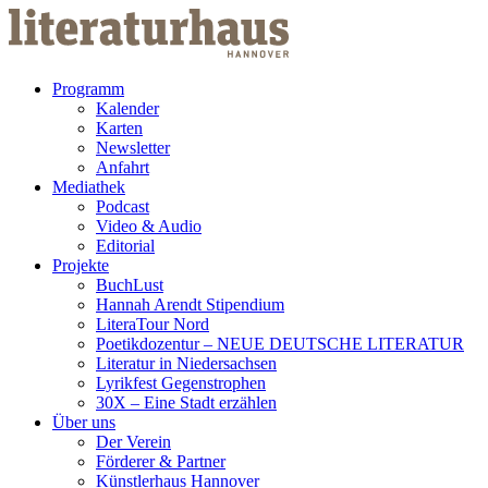
Weiter zum Inhalt
Programm
Kalender
Karten
Newsletter
Anfahrt
Mediathek
Podcast
Video & Audio
Editorial
Projekte
BuchLust
Hannah Arendt Stipendium
LiteraTour Nord
Poetikdozentur – NEUE DEUTSCHE LITERATUR
Literatur in Niedersachsen
Lyrikfest Gegenstrophen
30X – Eine Stadt erzählen
Über uns
Der Verein
Förderer & Partner
Künstlerhaus Hannover