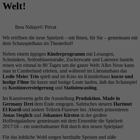
Wird verwendet, um einige Details über den
Welt!
Zweck
Benutzer zu speichern, z. B. die eindeutige
Besucher-ID.
Ibou Ndiaye
© Privat
Name
_pk_ses
Wir eröffnen die neue Spielzeit – mit Ihnen, für Sie – gemeinsam mit
dem Schauspielhaus im Theaterhof!
Anbieter
literaturhaus-hannover.de
Neben einem üppigen
Kinderprogramm
mit Lesungen,
Schminken, Seifenblasenstraße, Zuckerwatte und Laternen basteln
Laufzeit
30 Minuten
reisen wir einmal in 80 Tagen um die ganze Welt: Alles Neue kann
man in Cumberland erleben, und während im Literaturhaus das
Leslie Meier Trio
spielt und im Kino im Künstlerhaus
kurze und
Kurzzeitiger Cookie, der verwendet wird, um
lustige Filme
für kurze und lustige Leute laufen, lädt das Schauspiel
Zweck
Daten für den Besuch vorübergehend zu
zu
Kostümversteigerung
und
Statistencasting
.
speichern.
Im Kunstverein geht die Ausstellung
Produktion. Made in
Germany Drei
dem Ende entgegen. Satirisches steuern
Hartmut
El Kurdi
und andere Teilzeit-Flaneure bei. Abends präsentieren
Name
_pk_ref
Jonas Steglich
und
Johannes Kirsten
in der großen
Hoffestgalashow gemeinsam mit dem Ensemble die Spielzeit
2017/18 – ein unterhaltsamer Ritt durch den neuen Spielplan!
Anbieter
literaturhaus-hannover.de
Für das leibliche Wohl sorgen herzhafte Speisen und süße