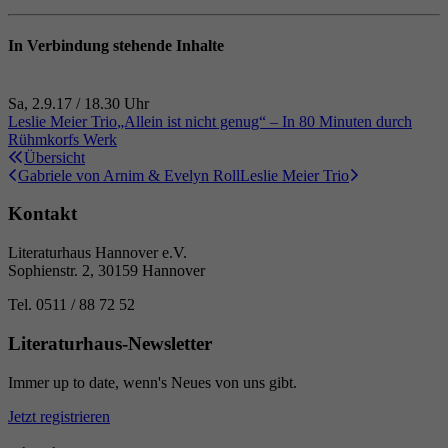
In Verbindung stehende Inhalte
Sa, 2.9.17 / 18.30 Uhr
/
Leslie Meier Trio
„Allein ist nicht genug“ – In 80 Minuten durch
Rühmkorfs Werk
Übersicht
Peter Rühmkorf, einer der größten deutschen Lyriker der letzten 60 J
Gabriele von Arnim & Evelyn Roll
Leslie Meier Trio
Kontakt
Literaturhaus Hannover e.V.
Sophienstr. 2, 30159 Hannover
Tel. 0511 / 88 72 52
Literaturhaus-Newsletter
Immer up to date, wenn's Neues von uns gibt.
Jetzt registrieren