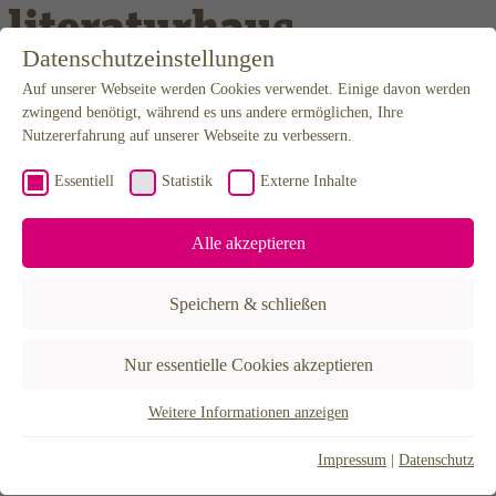
Weiter zum Inhalt
Datenschutzeinstellungen
Auf unserer Webseite werden Cookies verwendet. Einige davon werden
Programm
Kalender
zwingend benötigt, während es uns andere ermöglichen, Ihre
Karten
Nutzererfahrung auf unserer Webseite zu verbessern.
Newsletter
Anfahrt
Essentiell
Statistik
Externe Inhalte
Mediathek
Podcast
Video & Audio
Alle akzeptieren
Editorial
Projekte
BuchLust
Speichern & schließen
Hannah Arendt Stipendium
LiteraTour Nord
Poetikdozentur – NEUE DEUTSCHE LITERATUR
Nur essentielle Cookies akzeptieren
Literatur in Niedersachsen
Lyrikfest Gegenstrophen
30X – Eine Stadt erzählen
Weitere Informationen anzeigen
Essentiell
Über uns
Der Verein
Essentielle Cookies werden für grundlegende Funktionen der
Impressum
|
Datenschutz
Förderer & Partner
Webseite benötigt. Dadurch ist gewährleistet, dass die Webseite
Künstlerhaus Hannover