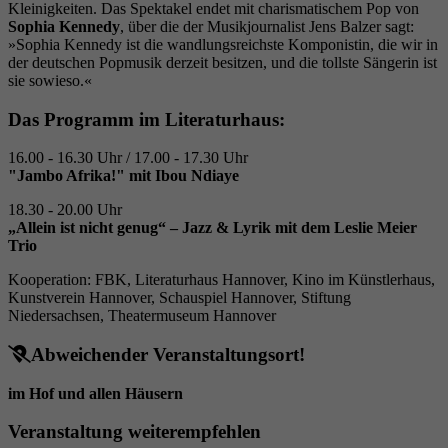
Laufzeit
6 Monate
Kleinigkeiten. Das Spektakel endet mit charismatischem Pop von
Sophia Kennedy
, über die der Musikjournalist Jens Balzer sagt:
»Sophia Kennedy ist die wandlungsreichste Komponistin, die wir in
Wird verwendet, um die
der deutschen Popmusik derzeit besitzen, und die tollste Sängerin ist
Zuordnungsinformationen des Empfehlers zu
sie sowieso.«
Zweck
speichern, der ursprünglich zum Besuch der
Website verwendet worden ist.
Das Programm im Literaturhaus:
16.00 - 16.30 Uhr / 17.00 - 17.30 Uhr
"Jambo Afrika!" mit Ibou Ndiaye
18.30 - 20.00 Uhr
„Allein ist nicht genug“ – Jazz & Lyrik mit dem Leslie Meier
Trio
Kooperation: FBK, Literaturhaus Hannover, Kino im Künstlerhaus,
Kunstverein Hannover, Schauspiel Hannover, Stiftung
Niedersachsen, Theatermuseum Hannover
Abweichender Veranstaltungsort!
im Hof und allen Häusern
Veranstaltung weiterempfehlen