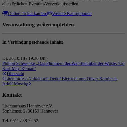
allen örtlichen Eventim-Vorverkaufsstellen.
Online-Ticket kaufen
Weitere Kaufoptionen
Veranstaltung weiterempfehlen
In Verbindung stehende Inhalte
Di, 30.10.18 / 19.30 Uhr
/
Philipp Schwenke
„Das Flimmern der Wahrheit über der Wüste. Ein
Karl-May-Roman“
Übersicht
Jahrelang hat Karl May der Welt vorgespielt, er selbst sei Old Shatt
Literaturfest-Auftakt mit Detlef Bierstedt und Oliver Rohrbeck
Adolf Muschg
Kontakt
Literaturhaus Hannover e.V.
Sophienstr. 2, 30159 Hannover
Tel. 0511 / 88 72 52