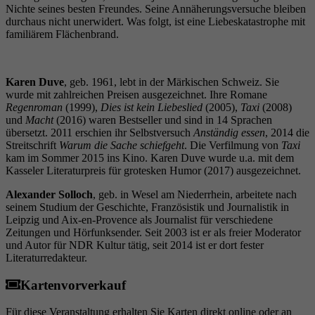
Laufzeit
6 Monate
Nichte seines besten Freundes. Seine Annäherungsversuche bleiben
durchaus nicht unerwidert. Was folgt, ist eine Liebeskatastrophe mit
familiärem Flächenbrand.
Wird verwendet, um die
Zuordnungsinformationen des Empfehlers zu
Zweck
speichern, der ursprünglich zum Besuch der
Website verwendet worden ist.
Karen Duve
, geb. 1961, lebt in der Märkischen Schweiz. Sie
wurde mit zahlreichen Preisen ausgezeichnet. Ihre Romane
Regenroman
(1999),
Dies ist kein Liebeslied
(2005),
Taxi
(2008)
und
Macht
(2016) waren Bestseller und sind in 14 Sprachen
übersetzt. 2011 erschien ihr Selbstversuch
Anständig essen
, 2014 die
Streitschrift
Warum die Sache schiefgeht
. Die Verfilmung von
Taxi
kam im Sommer 2015 ins Kino. Karen Duve wurde u.a. mit dem
Kasseler Literaturpreis für grotesken Humor (2017) ausgezeichnet.
Alexander Solloch
, geb. in Wesel am Niederrhein, arbeitete nach
seinem Studium der Geschichte, Französistik und Journalistik in
Leipzig und Aix-en-Provence als Journalist für verschiedene
Zeitungen und Hörfunksender. Seit 2003 ist er als freier Moderator
und Autor für NDR Kultur tätig, seit 2014 ist er dort fester
Literaturredakteur.
Kartenvorverkauf
Für diese Veranstaltung erhalten Sie Karten direkt online oder an