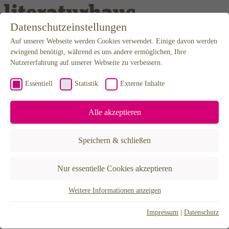
Weiter zum Inhalt
Datenschutzeinstellungen
Auf unserer Webseite werden Cookies verwendet. Einige davon werden
Programm
Kalender
zwingend benötigt, während es uns andere ermöglichen, Ihre
Karten
Nutzererfahrung auf unserer Webseite zu verbessern.
Newsletter
Anfahrt
Essentiell
Statistik
Externe Inhalte
Mediathek
Podcast
Video & Audio
Alle akzeptieren
Editorial
Projekte
BuchLust
Speichern & schließen
Hannah Arendt Stipendium
LiteraTour Nord
Poetikdozentur – NEUE DEUTSCHE LITERATUR
Nur essentielle Cookies akzeptieren
Literatur in Niedersachsen
Lyrikfest Gegenstrophen
30X – Eine Stadt erzählen
Weitere Informationen anzeigen
Essentiell
Über uns
Der Verein
Essentielle Cookies werden für grundlegende Funktionen der
Impressum
|
Datenschutz
Förderer & Partner
Webseite benötigt. Dadurch ist gewährleistet, dass die Webseite
Künstlerhaus Hannover