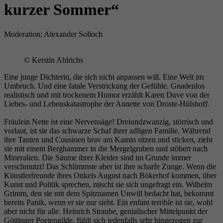
Wird verwendet, um einige Details über den
kurzer Sommer“
Zweck
Benutzer zu speichern, z. B. die eindeutige
Besucher-ID.
Moderation: Alexander Solloch
Name
_pk_ses
© Kerstin Ahlrichs
Eine junge Dichterin, die sich nicht anpassen will. Eine Welt im
Anbieter
literaturhaus-hannover.de
Umbruch. Und eine fatale Verstrickung der Gefühle. Gnadenlos
realistisch und mit trockenem Humor erzählt Karen Duve von der
Laufzeit
30 Minuten
Liebes- und Lebenskatastrophe der Annette von Droste-Hülshoff.
Fräulein Nette ist eine Nervensäge! Dreiundzwanzig, störrisch und
Kurzzeitiger Cookie, der verwendet wird, um
vorlaut, ist sie das schwarze Schaf ihrer adligen Familie. Während
Zweck
Daten für den Besuch vorübergehend zu
ihre Tanten und Cousinen brav am Kamin sitzen und sticken, zieht
speichern.
sie mit einem Berghammer in die Mergelgruben und stöbert nach
Mineralien. Die Säume ihrer Kleider sind im Grunde immer
verschmutzt! Das Schlimmste aber ist ihre scharfe Zunge. Wenn die
Künstlerfreunde ihres Onkels August nach Bökerhof kommen, über
Name
_pk_ref
Kunst und Politik sprechen, mischt sie sich ungefragt ein. Wilhelm
Grimm, den sie mit dem Spitznamen Unwill bedacht hat, bekommt
bereits Panik, wenn er sie nur sieht. Ein enfant terrible ist sie, wohl
Anbieter
literaturhaus-hannover.de
aber nicht für alle. Heinrich Straube, genialischer Mittelpunkt der
Göttinger Poetengilde, fühlt sich jedenfalls sehr hingezogen zur