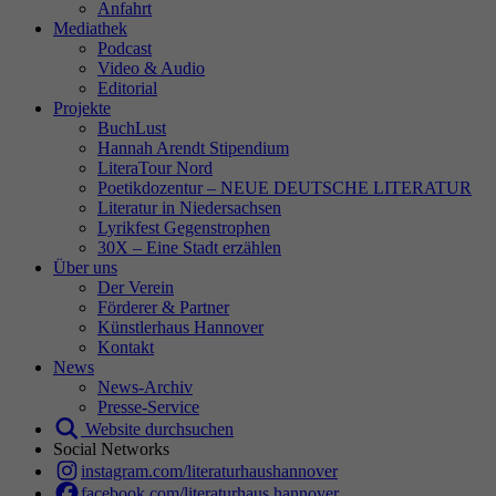
Anfahrt
Mediathek
Podcast
Video & Audio
Editorial
Projekte
BuchLust
Hannah Arendt Stipendium
LiteraTour Nord
Poetikdozentur – NEUE DEUTSCHE LITERATUR
Literatur in Niedersachsen
Lyrikfest Gegenstrophen
30X – Eine Stadt erzählen
Über uns
Der Verein
Förderer & Partner
Künstlerhaus Hannover
Kontakt
News
News-Archiv
Presse-Service
Website durchsuchen
Social Networks
instagram.com/literaturhaushannover
facebook.com/literaturhaus.hannover