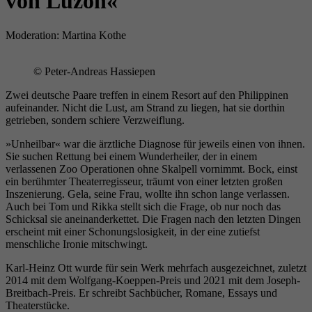
von Luzon«
Wird verwendet, um einige Details über den
Zweck
Benutzer zu speichern, z. B. die eindeutige
Besucher-ID.
Moderation: Martina Kothe
© Peter-Andreas Hassiepen
Name
_pk_ses
Zwei deutsche Paare treffen in einem Resort auf den Philippinen
aufeinander. Nicht die Lust, am Strand zu liegen, hat sie dorthin
Anbieter
literaturhaus-hannover.de
getrieben, sondern schiere Verzweiflung.
Laufzeit
30 Minuten
»Unheilbar« war die ärztliche Diagnose für jeweils einen von ihnen.
Sie suchen Rettung bei einem Wunderheiler, der in einem
verlassenen Zoo Operationen ohne Skalpell vornimmt. Bock, einst
Kurzzeitiger Cookie, der verwendet wird, um
ein berühmter Theaterregisseur, träumt von einer letzten großen
Zweck
Daten für den Besuch vorübergehend zu
Inszenierung. Gela, seine Frau, wollte ihn schon lange verlassen.
speichern.
Auch bei Tom und Rikka stellt sich die Frage, ob nur noch das
Schicksal sie aneinanderkettet. Die Fragen nach den letzten Dingen
erscheint mit einer Schonungslosigkeit, in der eine zutiefst
menschliche Ironie mitschwingt.
Name
_pk_ref
Karl-Heinz Ott wurde für sein Werk mehrfach ausgezeichnet, zuletzt
2014 mit dem Wolfgang-Koeppen-Preis und 2021 mit dem Joseph-
Anbieter
literaturhaus-hannover.de
Breitbach-Preis. Er schreibt Sachbücher, Romane, Essays und
Theaterstücke.