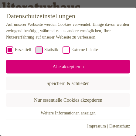
Weiter zum Inhalt
Datenschutzeinstellungen
Auf unserer Webseite werden Cookies verwendet. Einige davon werden
Programm
Kalender
zwingend benötigt, während es uns andere ermöglichen, Ihre
Karten
Nutzererfahrung auf unserer Webseite zu verbessern.
Newsletter
Anfahrt
Essentiell
Statistik
Externe Inhalte
Mediathek
Podcast
Video & Audio
Alle akzeptieren
Editorial
Projekte
BuchLust
Speichern & schließen
Hannah Arendt Stipendium
LiteraTour Nord
Poetikdozentur – NEUE DEUTSCHE LITERATUR
Nur essentielle Cookies akzeptieren
Literatur in Niedersachsen
Lyrikfest Gegenstrophen
30X – Eine Stadt erzählen
Weitere Informationen anzeigen
Essentiell
Über uns
Der Verein
Essentielle Cookies werden für grundlegende Funktionen der
Impressum
|
Datenschutz
Förderer & Partner
Webseite benötigt. Dadurch ist gewährleistet, dass die Webseite
Künstlerhaus Hannover