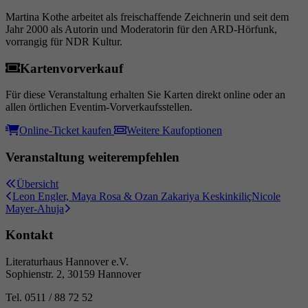
Laufzeit
6 Monate
Martina Kothe arbeitet als freischaffende Zeichnerin und seit dem
Jahr 2000 als Autorin und Moderatorin für den ARD-Hörfunk,
Wird verwendet, um die
vorrangig für NDR Kultur.
Zuordnungsinformationen des Empfehlers zu
Zweck
speichern, der ursprünglich zum Besuch der
Kartenvorverkauf
Website verwendet worden ist.
Für diese Veranstaltung erhalten Sie Karten direkt online oder an
allen örtlichen Eventim-Vorverkaufsstellen.
Online-Ticket kaufen
Weitere Kaufoptionen
Veranstaltung weiterempfehlen
Übersicht
Leon Engler, Maya Rosa & Ozan Zakariya Keskinkiliç
Nicole
Mayer-Ahuja
Kontakt
Literaturhaus Hannover e.V.
Sophienstr. 2, 30159 Hannover
Tel. 0511 / 88 72 52