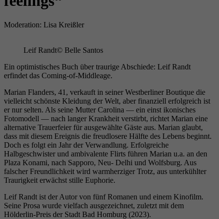
feelings“
Wird verwendet, um einige Details über den
Zweck
Benutzer zu speichern, z. B. die eindeutige
Besucher-ID.
Moderation: Lisa Kreißler
Leif Randt
© Belle Santos
Name
_pk_ses
Ein optimistisches Buch über traurige Abschiede: Leif Randt
erfindet das Coming-of-Middleage.
Anbieter
literaturhaus-hannover.de
Marian Flanders, 41, verkauft in seiner Westberliner Boutique die
Laufzeit
30 Minuten
vielleicht schönste Kleidung der Welt, aber finanziell erfolgreich ist
er nur selten. Als seine Mutter Carolina — ein einst ikonisches
Fotomodell — nach langer Krankheit verstirbt, richtet Marian eine
Kurzzeitiger Cookie, der verwendet wird, um
alternative Trauerfeier für ausgewählte Gäste aus. Marian glaubt,
Zweck
Daten für den Besuch vorübergehend zu
dass mit diesem Ereignis die freudlosere Hälfte des Lebens beginnt.
speichern.
Doch es folgt ein Jahr der Verwandlung. Erfolgreiche
Halbgeschwister und ambivalente Flirts führen Marian u.a. an den
Plaza Konami, nach Sapporo, Neu- Delhi und Wolfsburg. Aus
falscher Freundlichkeit wird warmherziger Trotz, aus unterkühlter
Name
_pk_ref
Traurigkeit erwächst stille Euphorie.
Leif Randt ist der Autor von fünf Romanen und einem Kinofilm.
Anbieter
literaturhaus-hannover.de
Seine Prosa wurde vielfach ausgezeichnet, zuletzt mit dem
Hölderlin-Preis der Stadt Bad Homburg (2023).