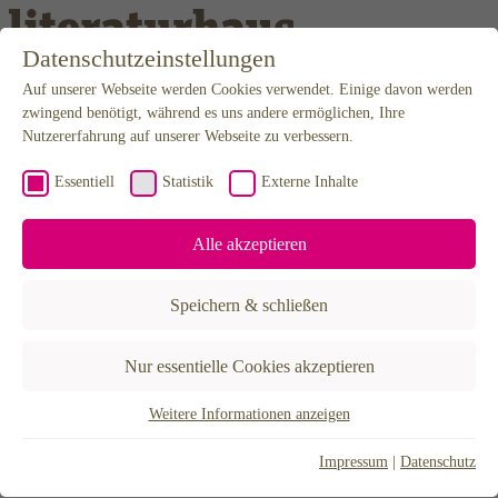
Weiter zum Inhalt
Datenschutzeinstellungen
Auf unserer Webseite werden Cookies verwendet. Einige davon werden
Programm
Kalender
zwingend benötigt, während es uns andere ermöglichen, Ihre
Karten
Nutzererfahrung auf unserer Webseite zu verbessern.
Newsletter
Anfahrt
Essentiell
Statistik
Externe Inhalte
Mediathek
Podcast
Video & Audio
Alle akzeptieren
Editorial
Projekte
BuchLust
Speichern & schließen
Hannah Arendt Stipendium
LiteraTour Nord
Poetikdozentur – NEUE DEUTSCHE LITERATUR
Nur essentielle Cookies akzeptieren
Literatur in Niedersachsen
Lyrikfest Gegenstrophen
30X – Eine Stadt erzählen
Weitere Informationen anzeigen
Essentiell
Über uns
Der Verein
Essentielle Cookies werden für grundlegende Funktionen der
Impressum
|
Datenschutz
Förderer & Partner
Webseite benötigt. Dadurch ist gewährleistet, dass die Webseite
Künstlerhaus Hannover