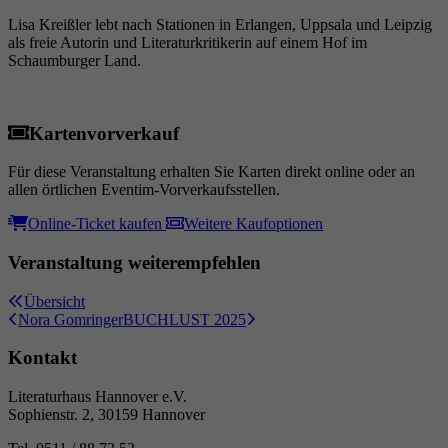
Laufzeit
6 Monate
Lisa Kreißler lebt nach Stationen in Erlangen, Uppsala und Leipzig
als freie Autorin und Literaturkritikerin auf einem Hof im
Wird verwendet, um die
Schaumburger Land.
Zuordnungsinformationen des Empfehlers zu
Zweck
speichern, der ursprünglich zum Besuch der
Website verwendet worden ist.
Kartenvorverkauf
Für diese Veranstaltung erhalten Sie Karten direkt online oder an
allen örtlichen Eventim-Vorverkaufsstellen.
Online-Ticket kaufen
Weitere Kaufoptionen
Veranstaltung weiterempfehlen
Übersicht
Nora Gomringer
BUCHLUST 2025
Kontakt
Literaturhaus Hannover e.V.
Sophienstr. 2, 30159 Hannover