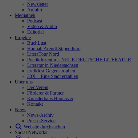
Newsletter
Anfahrt
Mediathek
Podcast
Video & Audio
Editorial
Projekte
BuchLust
Hannah Arendt Stipendium
LiteraTour Nord
Poetikdozentur – NEUE DEUTSCHE LITERATUR
Literatur in Niedersachsen
Lyrikfest Gegenstrophen
30X – Eine Stadt erzählen
Über uns
Der Verein
Förderer & Partner
Künstlerhaus Hannover
Kontakt
News
News-Archiv
Presse-Service
Website durchsuchen
Social Networks