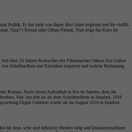
 Politik. Er hat viele von ihnen über Jahre begleitet und ihr vielfäl-
 Hikmet, Yasa? r Kemal oder Orhan Pamuk. Nun zeigt das Kino im
e. Seit über 25 Jahren beobachtet der Filmemacher Okkan Ara Gülers
on von Schriftstellern und Künstlern inspiriert und welche Bedeutung
rster Roman. Nach einem Aufenthalt in Rio de Janeiro, dem die
iben. Seit- her lebt sie als freie Schriftstellerin in Istanbul. 2010
 Tageszeitung Özgür Gündem wurde sie im August 2016 in Istanbul
r
ist für deut- sche und türkische Medien tätig und Dokumentarfilmer