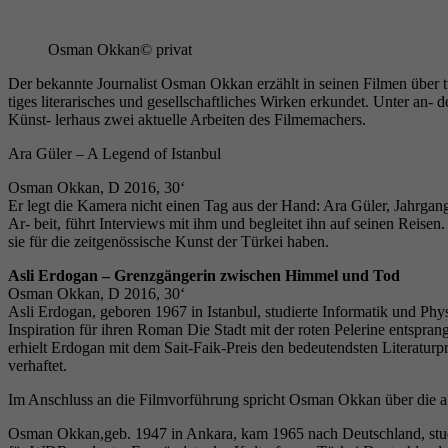
Osman Okkan
© privat
Der bekannte Journalist Osman Okkan erzählt in seinen Filmen über tür
tiges literarisches und gesellschaftliches Wirken erkundet. Unter a
Künst- lerhaus zwei aktuelle Arbeiten des Filmemachers.
Ara Güler – A Legend of Istanbul
Osman Okkan, D 2016, 30‘
Er legt die Kamera nicht einen Tag aus der Hand: Ara Güler, Jahrgan
Ar- beit, führt Interviews mit ihm und begleitet ihn auf seinen Reise
sie für die zeitgenössische Kunst der Türkei haben.
Asli Erdogan – Grenzgängerin zwischen Himmel und Tod
Osman Okkan, D 2016, 30‘
Asli Erdogan, geboren 1967 in Istanbul, studierte Informatik und Ph
Inspiration für ihren Roman Die Stadt mit der roten Pelerine entsprang, 
erhielt Erdogan mit dem Sait-Faik-Preis den bedeutendsten Literatur
verhaftet.
Im Anschluss an die Filmvorführung spricht Osman Okkan über die ak
Osman Okkan,geb. 1947 in Ankara, kam 1965 nach Deutschland, studier