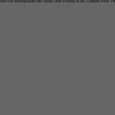
d und war Mitbegründer des Hrant Dink Forums Köln. Grimme-Preis 1