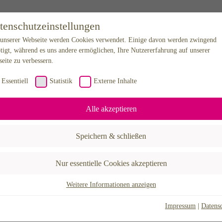
tenschutzeinstellungen
unserer Webseite werden Cookies verwendet. Einige davon werden zwingend
tigt, während es uns andere ermöglichen, Ihre Nutzererfahrung auf unserer
eite zu verbessern.
Essentiell
Statistik
Externe Inhalte
Alle akzeptieren
Speichern & schließen
Nur essentielle Cookies akzeptieren
Weitere Informationen anzeigen
sentiell
sentielle Cookies werden für grundlegende Funktionen der Webseite benötigt.
Impressum
|
Datens
durch ist gewährleistet, dass die Webseite einwandfrei funktioniert.