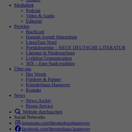
Mediathek
Podcast
Video & Audio
Editorial
Projekte
BuchLust
Hannah Arendt Stipendium
LiteraTour Nord
Poetikdozentur – NEUE DEUTSCHE LITERATUR
Literatur in Niedersachsen
Lyrikfest Gegenstrophen
30X – Eine Stadt erzählen
Über uns
Der Verein
Förderer & Partner
Künstlerhaus Hannover
Kontakt
News
News-Archiv
Presse-Service
Website durchsuchen
Social Networks
instagram.com/literaturhaushannover
facebook.com/literaturhaus.hannover