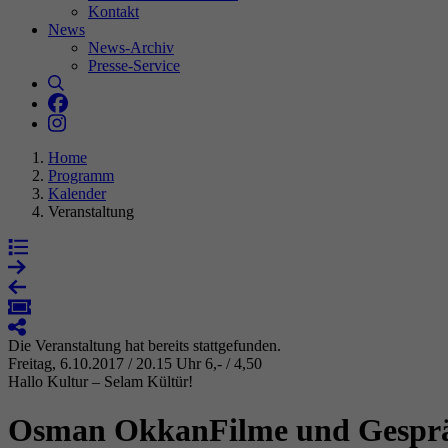
Kontakt
News
News-Archiv
Presse-Service
St
Suche
Literaturhaus Hannover bei Facebook
Ih
Literaturhaus Hannover bei Instagram
Ma
we
Home
In
Programm
ge
Kalender
je
Veranstaltung
Ex
Wi
Die Veranstaltung hat bereits stattgefunden.
In
Freitag, 6.10.2017 / 20.15 Uhr
6,- / 4,50
Hallo Kultur – Selam Kültür!
Osman Okkan
Filme und Gespr