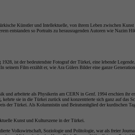
Name
_pk_ses
Anbieter
literaturhaus-hannover.de
kische Künstler und Intellektuelle, von ihrem Leben zwischen Kunst und
n- derem entstanden so Portraits zu herausragenden Autoren wie Nazim
Laufzeit
30 Minuten
Kurzzeitiger Cookie, der verwendet wird, um Daten für
Zweck
den Besuch vorübergehend zu speichern.
g 1928, ist der bedeutendste Fotograf der Türkei, eine lebende Legend
n. In seinem Film erzählt er, wie Ara Gülers Bilder eine ganze Generati
Name
_pk_ref
Anbieter
literaturhaus-hannover.de
ysik und arbeitete als Physikerin am CERN in Genf. 1994 erschien ihr e
kehrte sie in die Türkei zurück und konzentrierte sich ganz auf das Schre
Laufzeit
6 Monate
preis der Türkei. Als Kolumnistin und Beiratsmitglied der kurdischen
Wird verwendet, um die Zuordnungsinformationen des
tuelle Kunst und Kulturszene in der Türkei.
Zweck
Empfehlers zu speichern, der ursprünglich zum Besuch de
te Volkswirtschaft, Soziologie und Politologie, war als freier Journal
Website verwendet worden ist.