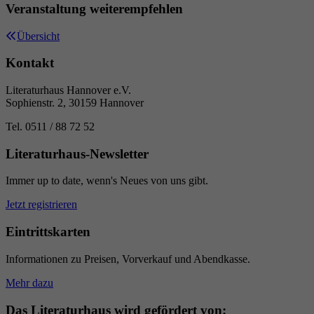
Wird verwendet, um einige Details über den
Veranstaltung weiterempfehlen
Zweck
Benutzer zu speichern, z. B. die eindeutige
Besucher-ID.
Übersicht
Kontakt
Name
_pk_ses
Literaturhaus Hannover e.V.
Sophienstr. 2, 30159 Hannover
Anbieter
literaturhaus-hannover.de
Tel. 0511 / 88 72 52
Laufzeit
30 Minuten
Literaturhaus-Newsletter
Kurzzeitiger Cookie, der verwendet wird, um
Immer up to date, wenn's Neues von uns gibt.
Zweck
Daten für den Besuch vorübergehend zu
Jetzt registrieren
speichern.
Eintrittskarten
Name
_pk_ref
Informationen zu Preisen, Vorverkauf und Abendkasse.
Mehr dazu
Anbieter
literaturhaus-hannover.de
Das Literaturhaus wird gefördert von: