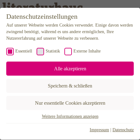
Weiter zum Inhalt
Datenschutzeinstellungen
Auf unserer Webseite werden Cookies verwendet. Einige davon werden
Programm
Kalender
zwingend benötigt, während es uns andere ermöglichen, Ihre
Karten
Nutzererfahrung auf unserer Webseite zu verbessern.
Newsletter
Anfahrt
Essentiell
Statistik
Externe Inhalte
Mediathek
Podcast
Video & Audio
Alle akzeptieren
Editorial
Projekte
BuchLust
Speichern & schließen
Hannah Arendt Stipendium
LiteraTour Nord
Poetikdozentur – NEUE DEUTSCHE LITERATUR
Nur essentielle Cookies akzeptieren
Literatur in Niedersachsen
Lyrikfest Gegenstrophen
30X – Eine Stadt erzählen
Weitere Informationen anzeigen
Essentiell
Über uns
Der Verein
Essentielle Cookies werden für grundlegende Funktionen der
Impressum
|
Datenschutz
Förderer & Partner
Webseite benötigt. Dadurch ist gewährleistet, dass die Webseite
Künstlerhaus Hannover