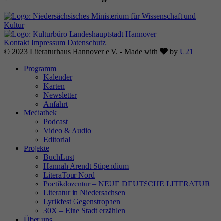
Laufzeit
6 Monate
Wird verwendet, um die
Zuordnungsinformationen des Empfehlers zu
Zweck
Kontakt
Impressum
Datenschutz
speichern, der ursprünglich zum Besuch der
Love
© 2023 Literaturhaus Hannover e.V. - Made with
by
U21
Website verwendet worden ist.
Programm
Kalender
Karten
Newsletter
Anfahrt
Mediathek
Podcast
Video & Audio
Editorial
Projekte
BuchLust
Hannah Arendt Stipendium
LiteraTour Nord
Poetikdozentur – NEUE DEUTSCHE LITERATUR
Literatur in Niedersachsen
Lyrikfest Gegenstrophen
30X – Eine Stadt erzählen
Über uns