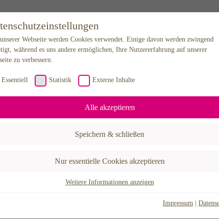
tenschutzeinstellungen
unserer Webseite werden Cookies verwendet. Einige davon werden zwingend
tigt, während es uns andere ermöglichen, Ihre Nutzererfahrung auf unserer
eite zu verbessern.
Essentiell
Statistik
Externe Inhalte
Alle akzeptieren
Speichern & schließen
Nur essentielle Cookies akzeptieren
Weitere Informationen anzeigen
sentiell
sentielle Cookies werden für grundlegende Funktionen der Webseite benötigt.
Impressum
|
Datens
durch ist gewährleistet, dass die Webseite einwandfrei funktioniert.