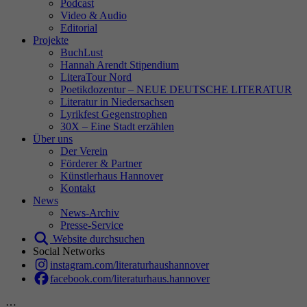
Podcast
Video & Audio
Editorial
Projekte
BuchLust
Hannah Arendt Stipendium
LiteraTour Nord
Poetikdozentur – NEUE DEUTSCHE LITERATUR
Literatur in Niedersachsen
Lyrikfest Gegenstrophen
30X – Eine Stadt erzählen
Über uns
Der Verein
Förderer & Partner
Künstlerhaus Hannover
Kontakt
News
News-Archiv
Presse-Service
Website durchsuchen
Social Networks
instagram.com/literaturhaushannover
facebook.com/literaturhaus.hannover
…