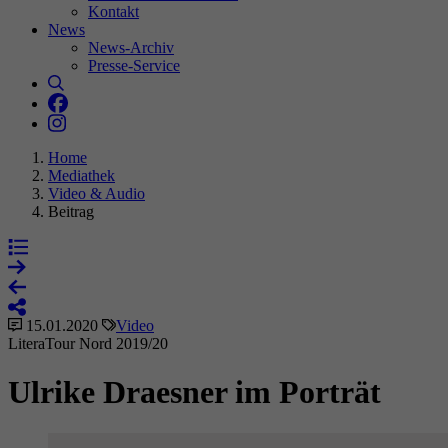
Kontakt
News
News-Archiv
Presse-Service
St
Suche
Literaturhaus Hannover bei Facebook
Ih
Literaturhaus Hannover bei Instagram
Ma
we
Home
In
Mediathek
ge
Video & Audio
je
Beitrag
Ex
15.01.2020
Video
Wi
LiteraTour Nord 2019/20
In
Ulrike Draesner im Porträt