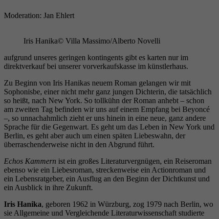
Wird verwendet, um einige Details über den
Zweck
Benutzer zu speichern, z. B. die eindeutige
Moderation: Jan Ehlert
Besucher-ID.
Iris Hanika
© Villa Massimo/Alberto Novelli
Name
_pk_ses
aufgrund unseres geringen kontingents gibt es karten nur im
direktverkauf bei unserer vorverkaufskasse im künstlerhaus.
Anbieter
literaturhaus-hannover.de
Zu Beginn von Iris Hanikas neuem Roman gelangen wir mit
Sophonisbe, einer nicht mehr ganz jungen Dichterin, die tatsächlich
so heißt, nach New York. So tollkühn der Roman anhebt – schon
Laufzeit
30 Minuten
am zweiten Tag befinden wir uns auf einem Empfang bei Beyoncé
–, so unnachahmlich zieht er uns hinein in eine neue, ganz andere
Kurzzeitiger Cookie, der verwendet wird, um
Sprache für die Gegenwart. Es geht um das Leben in New York und
Zweck
Daten für den Besuch vorübergehend zu
Berlin, es geht aber auch um einen späten Liebeswahn, der
speichern.
überraschenderweise nicht in den Abgrund führt.
Echos Kammern
ist ein großes Literaturvergnügen, ein Reiseroman
ebenso wie ein Liebesroman, streckenweise ein Actionroman und
Name
_pk_ref
ein Lebensratgeber, ein Ausflug an den Beginn der Dichtkunst und
ein Ausblick in ihre Zukunft.
Anbieter
literaturhaus-hannover.de
Iris Hanika
, geboren 1962 in Würzburg, zog 1979 nach Berlin, wo
sie Allgemeine und Vergleichende Literaturwissenschaft studierte