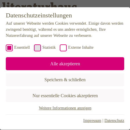
Weiter zum Inhalt
Datenschutzeinstellungen
Auf unserer Webseite werden Cookies verwendet. Einige davon werden
Programm
Kalender
zwingend benötigt, während es uns andere ermöglichen, Ihre
Karten
Nutzererfahrung auf unserer Webseite zu verbessern.
Newsletter
Anfahrt
Essentiell
Statistik
Externe Inhalte
Mediathek
Podcast
Video & Audio
Alle akzeptieren
Editorial
Projekte
BuchLust
Speichern & schließen
Hannah Arendt Stipendium
LiteraTour Nord
Poetikdozentur – NEUE DEUTSCHE LITERATUR
Nur essentielle Cookies akzeptieren
Literatur in Niedersachsen
Lyrikfest Gegenstrophen
30X – Eine Stadt erzählen
Weitere Informationen anzeigen
Essentiell
Über uns
Der Verein
Essentielle Cookies werden für grundlegende Funktionen der
Impressum
|
Datenschutz
Förderer & Partner
Webseite benötigt. Dadurch ist gewährleistet, dass die Webseite
Künstlerhaus Hannover