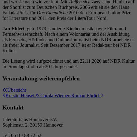
Laufzeit
6 Monate
und wo sie nach wie vor lebt. Mit
Treffen sich zwei
stand Hanika auf
der Shortlist zum Deutschen Buchpreis. 2006 erhielt sie den Hans-
Fallada-Preis, für
Das Eigentliche
2010 den European Union Prize
Wird verwendet, um die
for Literature und 2011 den Preis der LiteraTour Nord.
Zuordnungsinformationen des Empfehlers zu
Zweck
Jan Ehlert
, geb. 1979, studierte Kirchenmusik sowie Film- und
speichern, der ursprünglich zum Besuch der
Fernsehwissenschaft. Nach einem Volontariat und der Ausbildung
Website verwendet worden ist.
als Fernseh-, Hörfunk- und Online-Journalist beim NDR arbeitete er
als freier Journalist. Seit Dezember 2017 ist er Redakteur bei NDR
Kultur.
Die Lesung wird aufgezeichnet und am 22.11.2020 auf NDR Kultur
im Sonntagsstudio ab 20 Uhr gesendet.
Veranstaltung weiterempfehlen
Übersicht
Kerstin Hensel & Carola Wiemers
Roman Ehrlich
Kontakt
Literaturhaus Hannover e.V.
Sophienstr. 2, 30159 Hannover
Tel. 0511 / 88 72 52